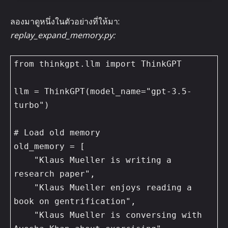
ลองมาดูหนึ่งในตัวอย่างที่ให้มา:
replay_expand_memory.py:
from thinkgpt.llm import ThinkGPT

llm = ThinkGPT(model_name="gpt-3.5-
turbo")

# Load old memory

old_memory = [

    "Klaus Mueller is writing a 
research paper",

    "Klaus Mueller enjoys reading a 
book on gentrification",

    "Klaus Mueller is conversing with 