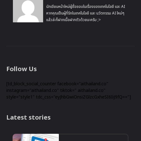
นักเขียนหน้าใหม่ผู้ชื่อชอบในเรื่องของเทคโนโลยี และ AI
หากคุณเป็นผู้ที่รักในเทคโนโลยี และ นวัตกรรม AI ใหม่ๆ
แล้วล่ะก็ฝากเนื้อฝากตัวด้วยนะครับ ;>
Follow Us
[td_block_social_counter facebook="aithailand.co"
instagram="aithailand.co" tiktok=" aithailand.co"
style="style1" tdc_css="eyJhbGwiOnsiZGlzcGxheSI6IiJ9fQ=="]
Latest stories