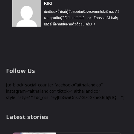
RIKI
นักเขียนหน้าใหม่ผู้ชื่อชอบในเรื่องของเทคโนโลยี และ AI
หากคุณเป็นผู้ที่รักในเทคโนโลยี และ นวัตกรรม AI ใหม่ๆ
แล้วล่ะก็ฝากเนื้อฝากตัวด้วยนะครับ ;>
Follow Us
[td_block_social_counter facebook="aithailand.co"
instagram="aithailand.co" tiktok=" aithailand.co"
style="style1" tdc_css="eyJhbGwiOnsiZGlzcGxheSI6IiJ9fQ=="]
Latest stories