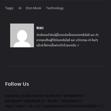
Tags:
AI
Elon Musk
Technology
RIKI
นักเขียนหน้าใหม่ผู้ชื่อชอบในเรื่องของเทคโนโลยี และ AI
หากคุณเป็นผู้ที่รักในเทคโนโลยี และ นวัตกรรม AI ใหม่ๆ
แล้วล่ะก็ฝากเนื้อฝากตัวด้วยนะครับ ;>
Follow Us
[td_block_social_counter facebook="aithailand.co"
instagram="aithailand.co" tiktok=" aithailand.co"
style="style1" tdc_css="eyJhbGwiOnsiZGlzcGxheSI6IiJ9fQ=="]