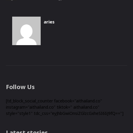
aries
Follow Us
[td_block_social_counter facebook="aithailand.co"
instagram="aithailand.co" tiktok=" aithailand.co"
style="style1" tdc_css="eyJhbGwiOnsiZGlzcGxheSI6IiJ9fQ=="]
Latest stories